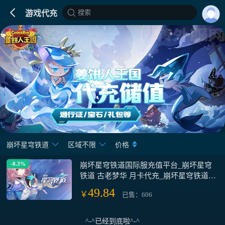
搜索
游戏代充
崩坏星穹铁道
区域不限
价格
-0.3%
崩坏星穹铁道国际服充值平台_崩坏星穹
铁道 古老梦华 月卡代充_崩坏星穹铁道手
游代充
49.84
￥
已售：606
^-^已经到底啦^-^