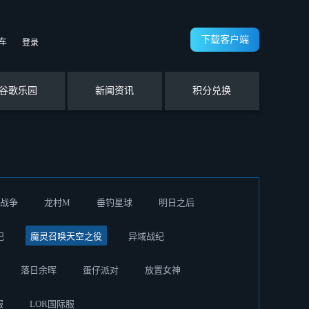
下载客户端
车
登录
谷歌乐园
新闻资讯
积分兑换
战争
龙村M
垂钓星球
明日之后
记
魔灵召唤天空之役
异域战纪
落日余晖
蛋仔派对
放置女神
服
LOR国际服