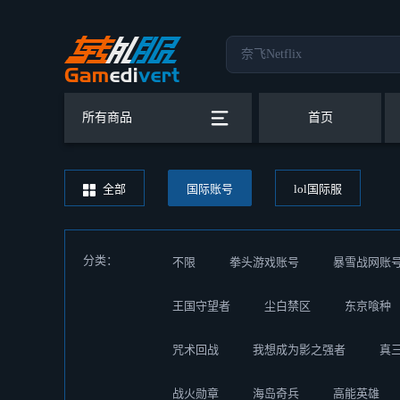
所有商品
首页
全部
国际账号
lol国际服
分类：
不限
拳头游戏账号
暴雪战网账
王国守望者
尘白禁区
东京喰种
咒术回战
我想成为影之强者
真
战火勋章
海岛奇兵
高能英雄