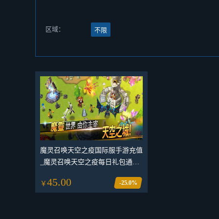
区域：
不限
魔灵召唤天空之疫国际服手游充值
_魔灵召唤天空之疫每日礼包通行
证皮肤礼包代充值储值氪金_魔灵
45.00
-25.0%
￥
召唤天空之疫代各种面值礼包代充
值