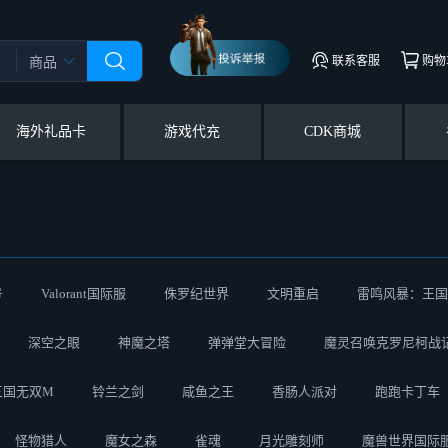
联系客服
购物
商品
海外礼品卡
游戏代充
CDK商城
号
Valorant国际服
侏罗纪世界
文明重启
雷鸣风暴：王国
深空之眼
神魔之塔
弹弹堂大冒险
魔灵召唤克罗尼柯战
三国无双M
铃兰之剑
咸鱼之王
香肠人派对
跑跑卡丁车
怪物猎人
魔女之森
雀魂
月光雕刻师
魔兽世界国际