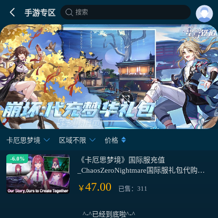
搜索
手游专区
卡厄思梦境
区域不限
价格
-6.0%
《卡厄思梦境》国际服充值
_ChaosZeroNightmare国际服礼包代购、
卡厄思梦境礼包水晶充值代付
47.00
￥
已售：311
^-^已经到底啦^-^