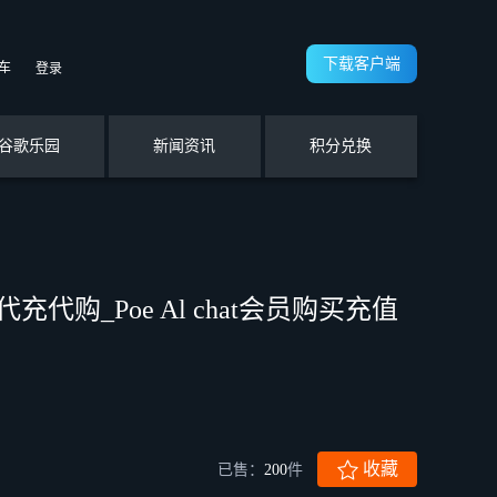
下载客户端
车
登录
谷歌乐园
新闻资讯
积分兑换
阅代充代购_Poe Al chat会员购买充值
收藏
已售：
200
件