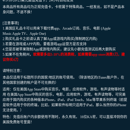
4-5-10-20-25美元面值充值卡，24小时自动发货
本商品所有商品均为正规充值卡，卡密属于特殊商品，一经发出，如不是产品本
身问题，不退不换！
[注意事项]
1.美国区礼品卡可以用来下载付费app、Arcade订阅、音乐、电影 (Apple
Music.Apple TV、Apple One)
2.购买礼品卡之前请认真了解App或游戏内购买(限制跨区内购)
3.若要在游戏或APP内购，要看游戏app运营方是否支持
4.您是否被苹果限制App或游戏内购买，建议先小额充值测试后再大额购买
5.如果不在免税州，
就需要多出5-10%的消费税，如果需要app store消费3刀，建
议你买4刀
请特别注意：
本品仅适用于标题所示的国家/地区的账号使用。（除该地区的iTunes账户外，在
其他国家创建的帐户是不可兑换的）
适用：仅在美国App Store中购买音乐，电影，应用软件，游戏，有声读物等时适
用 在美国App Store中购买的音乐，电影，应用软件，游戏，有声读物等，可完美
应用于国内购买的各种版本iPhone，iPad，iPod Touch，Mac等苹果系列终端（前提
是软件适用于你的终端，比如，如果软件标明只适用于iPad，那么当然你的iPhone
无法使用。）
特色：充值后账户内余额使用不限时，永久有效。 16位KA密，可以直接冲到你的
美国免费账号里面！