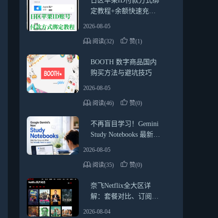
日区苹果ID付款方式绑
定教程+余额快速充值
方法（2026最新靠谱指
2026-08-05
南）
阅读(32)
赞(1)
BOOTH 数字商品国内
购买方法与避坑技巧
2026-08-05
阅读(46)
赞(0)
不再盲目学习！Gemini
Study Notebooks 最新使
用教程与实用技巧
2026-08-05
阅读(35)
赞(0)
奈飞Netflix全大区详
解：套餐对比、订阅方
式、礼品卡使用指南
2026-08-04