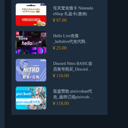
频道会员代购代付
任天堂充值卡 Nintendo
eShop 礼品卡(澳洲)
￥97.00
Hello Live充值
_hellolive代充代购
Cubes_hello live代充代
￥25.00
购平台
Discord Nitro BASIC会
员账号购买_Discord
Nitro BASIC 会员账号/
￥110.00
年度会员代购_Discord
高级会员账号购买平台
饭盒赞助 pixivcoban代
充_画师订阅pixivcoban
积分点券购买_Booth、
￥118.00
pixiv余额储值代购