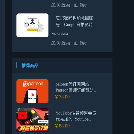
阅读(56)
赞(0)
忘记密码也能救回账
号！Google自拍影片验
证详细教学
2026-08-04
阅读(54)
赞(0)
推荐商品
patreon代订阅网站_
Patreon画师订阅赞助
_Patreon会员代购代充
￥78.00
支付平台
YouTube油管频道会员
代充加入_Youtube
premium 油管频道高级
￥88.00
会员订购_油管YouTube