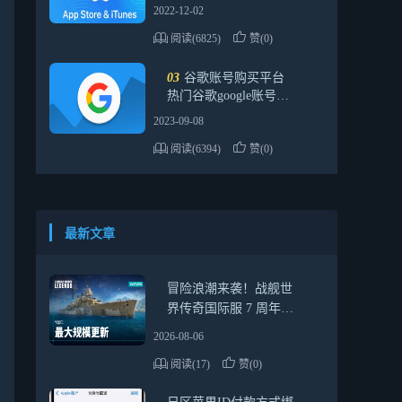
果礼品卡？
2022-12-02
阅读(6825)
赞(0)
03
谷歌账号购买平台
热门谷歌google账号可
直登（登录后如何修改
2023-09-08
绑定）
阅读(6394)
赞(0)
最新文章
冒险浪潮来袭！战舰世
界传奇国际服 7 周年最
全活动指南，新船福利
2026-08-06
一网打尽
阅读(17)
赞(0)